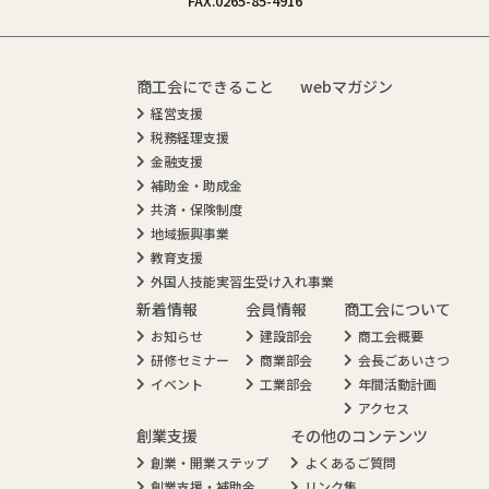
FAX.0265-85-4916
商工会にできること
webマガジン
経営支援
税務経理支援
金融支援
補助金・助成金
共済・保険制度
地域振興事業
教育支援
外国人技能実習生受け入れ事業
新着情報
会員情報
商工会について
お知らせ
建設部会
商工会概要
研修セミナー
商業部会
会長ごあいさつ
イベント
工業部会
年間活動計画
アクセス
創業支援
その他のコンテンツ
創業・開業ステップ
よくあるご質問
創業支援・補助金
リンク集