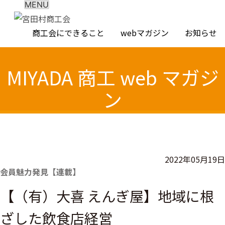
MENU
Skip
to
商工会にできること
webマガジン
お知らせ
content
MIYADA 商工 web マガジ
ン
2022年05月19日
会員魅力発見【連載】
【（有）大喜 えんぎ屋】地域に根
ざした飲食店経営