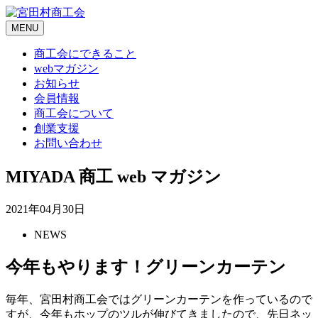
Skip
to
MENU
content
商工会にできること
webマガジン
お知らせ
会員情報
商工会について
創業支援
お問い合わせ
MIYADA 商工 web マガジン
2021年04月30日
NEWS
今年もやります！グリーンカーテン
毎年、宮田村商工会ではグリーンカーテンを作っているので
すが、今年もホップのツルが伸びてきましたので、先日ネッ