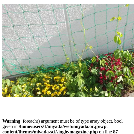
Warning
: foreach() argument must be of type array|object, bool
given in
/home/users/1/miyada/web/miyada.or.jp/wp-
content/themes/miyada-sci/single-magazine.php
on line
87