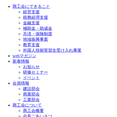
商工会にできること
経営支援
税務経理支援
金融支援
補助金・助成金
共済・保険制度
地域振興事業
教育支援
外国人技能実習生受け入れ事業
webマガジン
新着情報
お知らせ
研修セミナー
イベント
会員情報
建設部会
商業部会
工業部会
商工会について
商工会概要
会長ごあいさつ