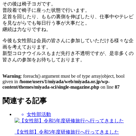
その後は椅子ヨガです。
普段着で椅子に座った状態で行います。
足首を回したり、ももの裏側を伸ばしたり、仕事中やテレビ
を見ながらでも毎日行う事が大事だと。
継続は力なりですね。
今後も女性部は会員の皆さんに参加していただける様々な企
画を考えております。
新型コロナウイルスもまだ先行き不透明ですが、是非多くの
皆さんの参加をお待ちしております。
Warning
: foreach() argument must be of type array|object, bool
given in
/home/users/1/miyada/web/miyada.or.jp/wp-
content/themes/miyada-sci/single-magazine.php
on line
87
関連する記事
女性部活動
【女性部】令和5年度研修旅行へ行ってきました