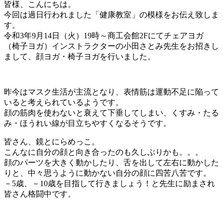
皆様、こんにちは。
今回は過日行われました「健康教室」の模様をお伝え致しま
す。
令和3年9月14日（火）19時～商工会館2Fにてチェアヨガ
（椅子ヨガ）インストラクターの小田さとみ先生をお招きし
まして、顔ヨガ・椅子ヨガを行いました。
昨今はマスク生活が主流となり、表情筋は運動不足に陥って
いると考えられているようです。
顔の筋肉を使わないと衰えて下垂してしまい、くすみ・たる
み・ほうれい線が目立ちやすくなるそうです。
皆さん、鏡とにらめっこ。
こんなに自分の顔と向き合ったのも久しぶりかも。。。
顔のパーツを大きく動かしたり、舌を出して左右に動かした
りと、中々思うように動かない自分の顔に四苦八苦です。
－5歳、－10歳を目指して行きましょう！と先生に励まされ
皆さん格闘中です。