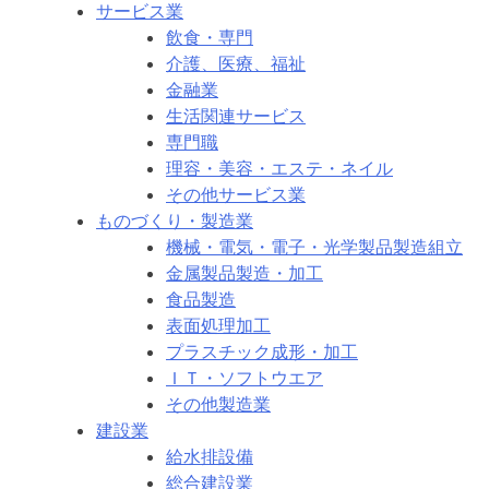
サービス業
飲食・専門
介護、医療、福祉
金融業
生活関連サービス
専門職
理容・美容・エステ・ネイル
その他サービス業
ものづくり・製造業
機械・電気・電子・光学製品製造組立
金属製品製造・加工
食品製造
表面処理加工
プラスチック成形・加工
ＩＴ・ソフトウエア
その他製造業
建設業
給水排設備
総合建設業