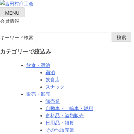
Skip
to
MENU
content
会員情報
キーワード検索
カテゴリーで絞込み
飲食・宿泊
宿泊
飲食店
スナック
販売・卸売
卸売業
自動車・二輪車・燃料
食料品・酒類販売
日用品・雑貨
その他販売業