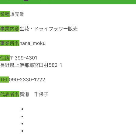
業種
販売業
事業内容
生花・ドライフラワー販売
事業所名
hana_moku
住所
〒399-4301
長野県上伊那郡宮田村582-1
TEL
090-2330-1222
代表者名
廣瀬 千保子