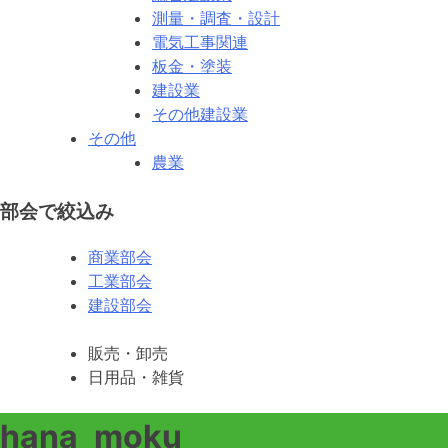
測量・調査・設計
電気工事関連
板金・塗装
建設業
その他建設業
その他
農業
部会で絞込み
商業部会
工業部会
建設部会
販売・卸売
日用品・雑貨
hana_moku