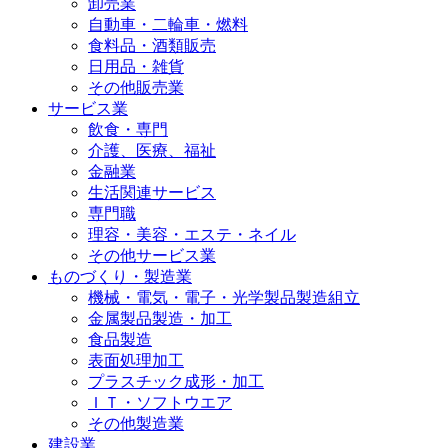
卸売業
自動車・二輪車・燃料
食料品・酒類販売
日用品・雑貨
その他販売業
サービス業
飲食・専門
介護、医療、福祉
金融業
生活関連サービス
専門職
理容・美容・エステ・ネイル
その他サービス業
ものづくり・製造業
機械・電気・電子・光学製品製造組立
金属製品製造・加工
食品製造
表面処理加工
プラスチック成形・加工
ＩＴ・ソフトウエア
その他製造業
建設業