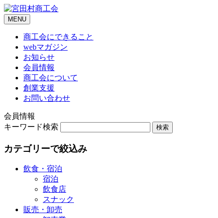
Skip
to
MENU
content
商工会にできること
webマガジン
お知らせ
会員情報
商工会について
創業支援
お問い合わせ
会員情報
キーワード検索
カテゴリーで絞込み
飲食・宿泊
宿泊
飲食店
スナック
販売・卸売