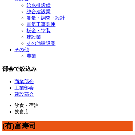
給水排設備
総合建設業
測量・調査・設計
電気工事関連
板金・塗装
建設業
その他建設業
その他
農業
部会で絞込み
商業部会
工業部会
建設部会
飲食・宿泊
飲食店
(有)富寿司