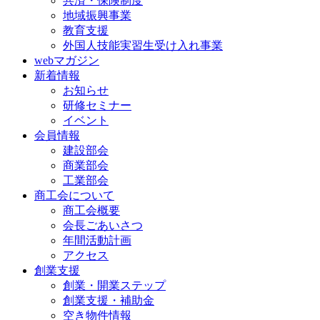
共済・保険制度
地域振興事業
教育支援
外国人技能実習生受け入れ事業
webマガジン
新着情報
お知らせ
研修セミナー
イベント
会員情報
建設部会
商業部会
工業部会
商工会について
商工会概要
会長ごあいさつ
年間活動計画
アクセス
創業支援
創業・開業ステップ
創業支援・補助金
空き物件情報