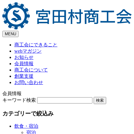
Skip
to
content
MENU
商工会にできること
webマガジン
お知らせ
会員情報
商工会について
創業支援
お問い合わせ
会員情報
キーワード検索
カテゴリーで絞込み
飲食・宿泊
宿泊