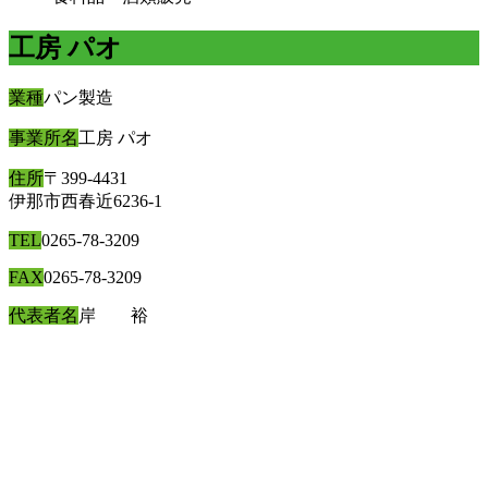
工房 パオ
業種
パン製造
事業所名
工房 パオ
住所
〒399-4431
伊那市西春近6236-1
TEL
0265-78-3209
FAX
0265-78-3209
代表者名
岸 裕