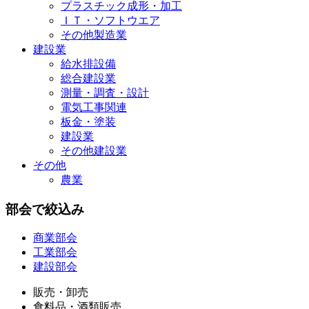
プラスチック成形・加工
ＩＴ・ソフトウエア
その他製造業
建設業
給水排設備
総合建設業
測量・調査・設計
電気工事関連
板金・塗装
建設業
その他建設業
その他
農業
部会で絞込み
商業部会
工業部会
建設部会
販売・卸売
食料品・酒類販売