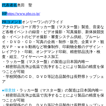
代表者名
奥田 聖
HP
https://www.pbr.co.jp/
PRコメント
オンリーワンのプライド
アナログレコード用ラッカー盤（マスター盤）製造、音楽な
ど各種イベントの録音・ビデオ撮影・写真撮影、新体操競技
会・イベントのビデオ撮影・審査システム供給、ブルーレ
イ・ＤＶＤ・ＣＤ・写真の企画・制作・販売、企業ＶＰ・観
光ＶＰ・ｗｅｂ動画など映像制作、印刷物全般のデザイン・
レイアウト・印刷、オンデマンド印刷、精密部品洗浄・検
査・組立、ワイヤーハーネス加工
・ラッカー盤（マスター盤）の製造は日本国内唯一
・精密部品洗浄は低温で洗浄することにより製品の精度を保
つことが可能
・学校関係のＣＤ、ＤＶＤ等記念品製作は長野県トップシェ
ア
●得意技
・ラッカー盤（マスター盤）の製造は日本国内唯一
・精密部品洗浄は低温で洗浄することにより製品の精度を保
つことが可能
・学校関係のＣＤ、ＤＶＤ等記念品製作は長野県トップシェ