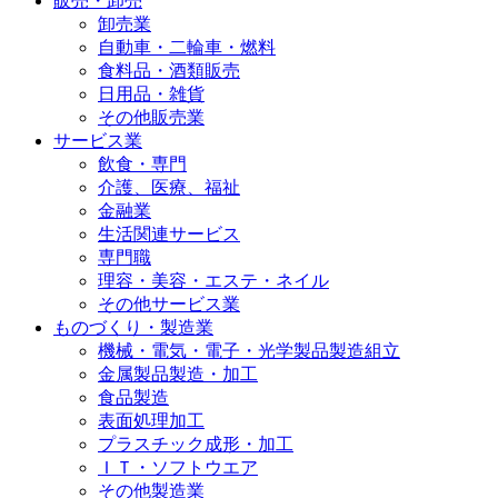
販売・卸売
卸売業
自動車・二輪車・燃料
食料品・酒類販売
日用品・雑貨
その他販売業
サービス業
飲食・専門
介護、医療、福祉
金融業
生活関連サービス
専門職
理容・美容・エステ・ネイル
その他サービス業
ものづくり・製造業
機械・電気・電子・光学製品製造組立
金属製品製造・加工
食品製造
表面処理加工
プラスチック成形・加工
ＩＴ・ソフトウエア
その他製造業