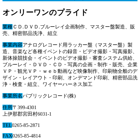
オンリーワンのプライド
業種
ＣＤ.ＤＶＤ.ブルーレイ企画制作、マスター盤製造、販
売、精密部品洗浄、組立
事業内容
アナログレコード用ラッカー盤（マスター盤）製
造、音楽など各種イベントの録音・ビデオ撮影・写真撮影、
新体操競技会・イベントのビデオ撮影・審査システム供給、
ブルーレイ・ＤＶＤ・ＣＤ・写真の企画・制作・販売、企業
ＶＰ・観光ＶＰ・ｗｅｂ動画など映像制作、印刷物全般のデ
ザイン・レイアウト・印刷、オンデマンド印刷、精密部品洗
浄・検査・組立、ワイヤーハーネス加工
事業所名
パブリックレコード(株)
住所
〒399-4301
上伊那郡宮田村6031-1
TEL
0265-85-2871
FAX
0265-85-4814