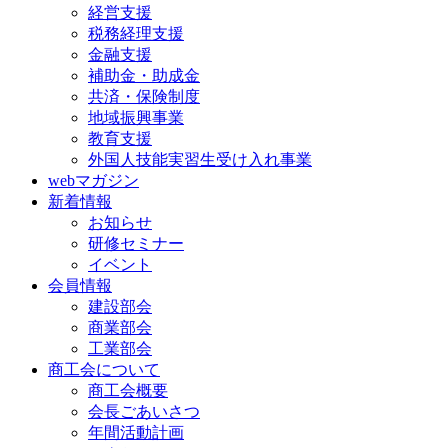
経営支援
税務経理支援
金融支援
補助金・助成金
共済・保険制度
地域振興事業
教育支援
外国人技能実習生受け入れ事業
webマガジン
新着情報
お知らせ
研修セミナー
イベント
会員情報
建設部会
商業部会
工業部会
商工会について
商工会概要
会長ごあいさつ
年間活動計画