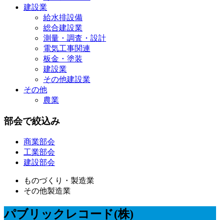
建設業
給水排設備
総合建設業
測量・調査・設計
電気工事関連
板金・塗装
建設業
その他建設業
その他
農業
部会で絞込み
商業部会
工業部会
建設部会
ものづくり・製造業
その他製造業
パブリックレコード(株)