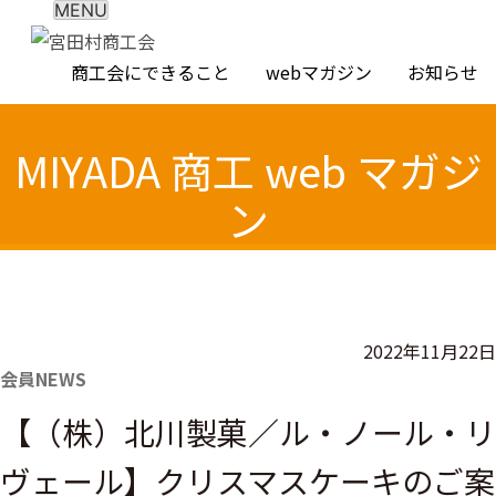
MENU
Skip
to
商工会にできること
webマガジン
お知らせ
content
MIYADA 商工 web マガジ
ン
2022年11月22日
会員NEWS
【（株）北川製菓／ル・ノール・リ
ヴェール】クリスマスケーキのご案