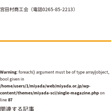
宮田村商工会（電話0265-85-2213）
Warning
: foreach() argument must be of type array|object,
bool given in
/home/users/1/miyada/web/miyada.or.jp/wp-
content/themes/miyada-sci/single-magazine.php
on
line
87
関連する記事