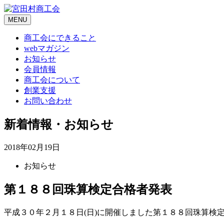
Skip
to
MENU
content
商工会にできること
webマガジン
お知らせ
会員情報
商工会について
創業支援
お問い合わせ
新着情報・お知らせ
2018年02月19日
お知らせ
第１８８回珠算検定合格者発表
平成３０年２月１８日(日)に開催しました第１８８回珠算検