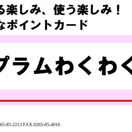
65-85-2213
FAX.0265-85-4916