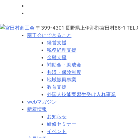
〒399-4301 長野県上伊那郡宮田村86-1
TEL.
商工会にできること
経営支援
税務経理支援
金融支援
補助金・助成金
共済・保険制度
地域振興事業
教育支援
外国人技能実習生受け入れ事業
webマガジン
新着情報
お知らせ
研修セミナー
イベント