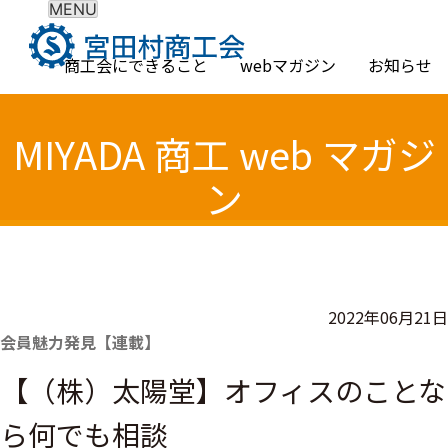
MENU
Skip
to
商工会にできること
webマガジン
お知らせ
content
MIYADA 商工 web マガジ
ン
2022年06月21日
会員魅力発見【連載】
【（株）太陽堂】オフィスのことな
ら何でも相談