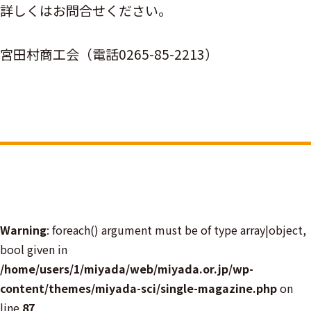
詳しくはお問合せください。
宮田村商工会（電話0265-85-2213）
Warning
: foreach() argument must be of type array|object,
bool given in
/home/users/1/miyada/web/miyada.or.jp/wp-
content/themes/miyada-sci/single-magazine.php
on
line
87