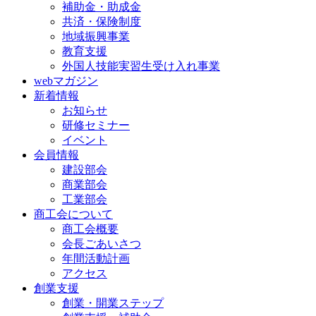
補助金・助成金
共済・保険制度
地域振興事業
教育支援
外国人技能実習生受け入れ事業
webマガジン
新着情報
お知らせ
研修セミナー
イベント
会員情報
建設部会
商業部会
工業部会
商工会について
商工会概要
会長ごあいさつ
年間活動計画
アクセス
創業支援
創業・開業ステップ